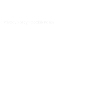
Via Isonzo 6A, Cittadella
35013, Padova
LM Space è un progetto di LaMec Italia Srl
Privacy Policy
|
Cookie Policy
Contatti
0499400872
info@lmspace.it
www.lmspace.it
Iscrizione newsletter
Ho letto e accetto i termini e
le condizioni