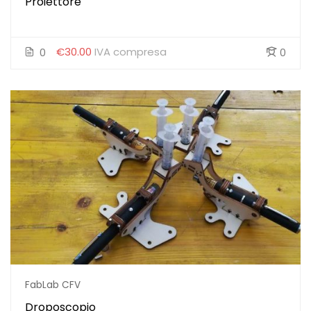
Proiettore
€30.00
IVA compresa
0
0
FabLab CFV
Droposcopio