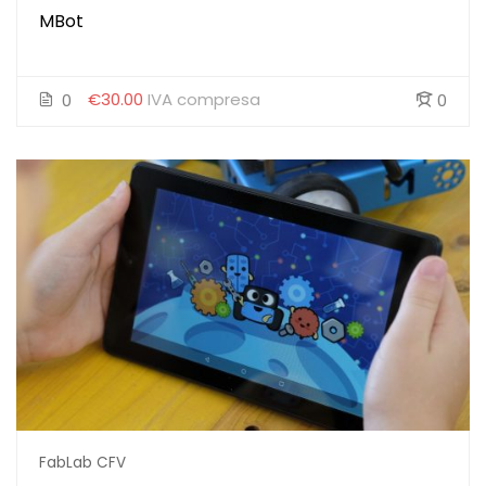
MBot
€30.00
IVA compresa
0
0
FabLab CFV