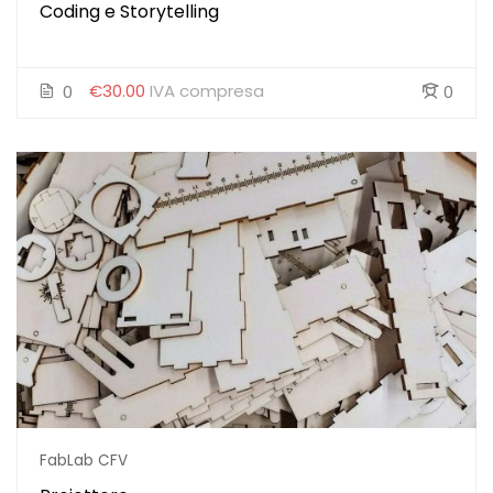
Coding e Storytelling
€30.00
IVA compresa
0
0
FabLab CFV