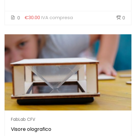
€30.00
IVA compresa
0
0
FabLab CFV
Visore olografico