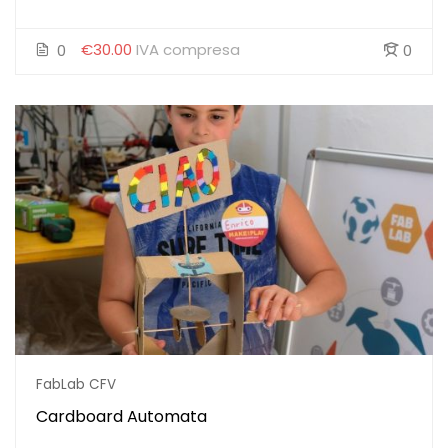
€30.00
IVA compresa
0
0
FabLab CFV
Cardboard Automata