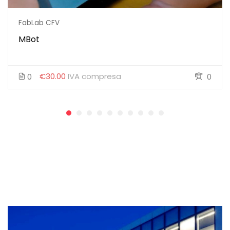
FabLab CFV
MBot
€30.00
IVA compresa
0
0