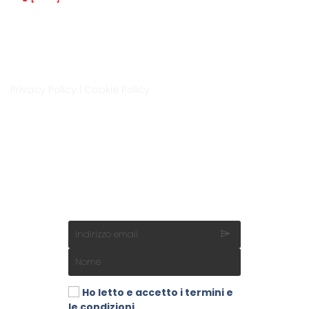
Indirizzo
Via Isonzo 6A, Cittadella
35013, Padova
LM Space è un progetto di LaMec Italia Srl
Privacy Policy
|
Cookie Policy
Contatti
0499400872
info@lmspace.it
www.lmspace.it
Iscrizione newsletter
Ho letto e accetto i termini e
le condizioni