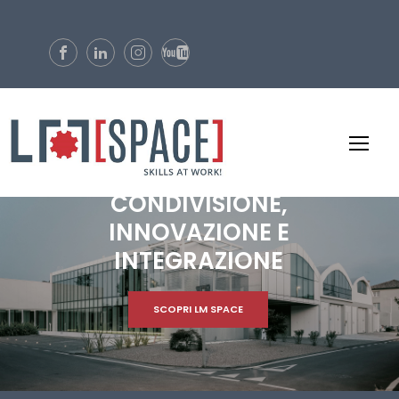
C
O
N
D
I
V
I
S
I
O
N
E
,
I
N
N
O
V
A
Z
I
O
N
E
E
I
N
T
E
G
R
A
Z
I
O
N
E
SCOPRI LM SPACE