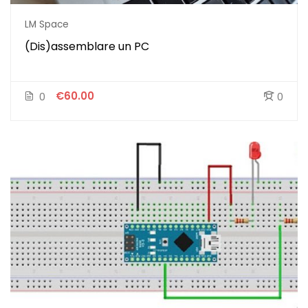
LM Space
(Dis)assemblare un PC
€60.00
0
0