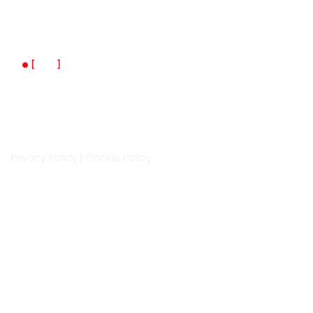
Indirizzo
Via Isonzo 6A, Cittadella
35013, Padova
LM Space è un progetto di LaMec Italia Srl
Privacy Policy
|
Cookie Policy
Contatti
0499400872
info@lmspace.it
www.lmspace.it
Iscrizione newsletter