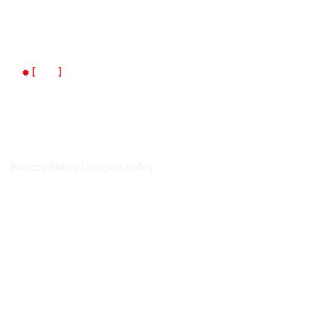
Indirizzo
Via Isonzo 6A, Cittadella
35013, Padova
LM Space è un progetto di LaMec Italia Srl
Privacy Policy
|
Cookie Policy
Contatti
0499400872
info@lmspace.it
www.lmspace.it
Iscrizione newsletter