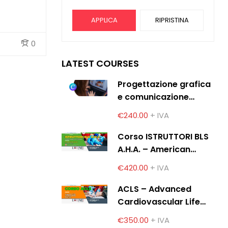
APPLICA
RIPRISTINA
0
LATEST COURSES
Progettazione grafica
e comunicazione
digitale con Canva
€240.00
+ IVA
Corso ISTRUTTORI BLS
A.H.A. – American
Heart Association
€420.00
+ IVA
ACLS – Advanced
Cardiovascular Life
Support
€350.00
+ IVA