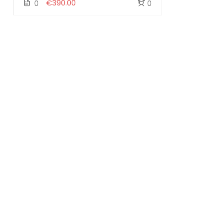
€390.00
0
0