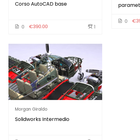
Corso AutoCAD base
paramet
€3
0
€390.00
0
1
Morgan Giraldo
Solidworks Intermedio