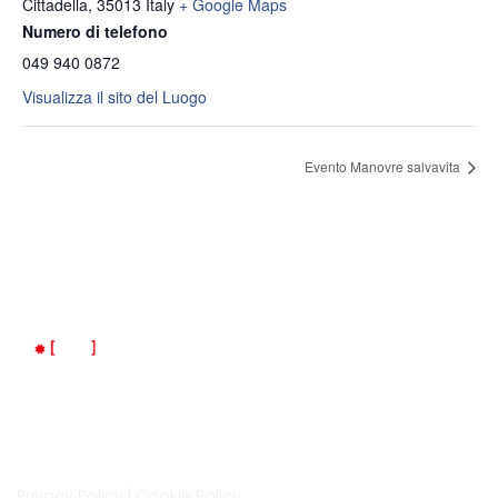
Cittadella
,
35013
Italy
+ Google Maps
Numero di telefono
049 940 0872
Visualizza il sito del Luogo
Evento Manovre salvavita
Indirizzo
Via Isonzo 6A, Cittadella
35013, Padova
LM Space è un progetto di LaMec Italia Srl
Privacy Policy
|
Cookie Policy